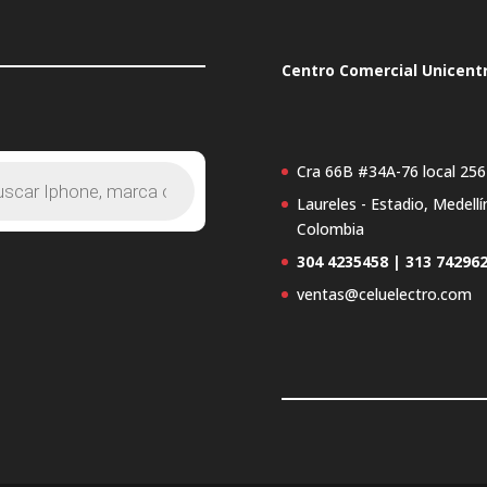
Centro Comercial Unicent
Cra 66B #34A-76 local 256
Laureles - Estadio, Medellí
s
Colombia
304 4235458 | 313 74296
ventas@celuelectro.com