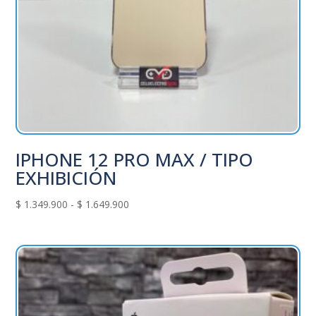
IPHONE 12 PRO MAX / TIPO
EXHIBICIÓN
Rango
$
1.349.900
-
$
1.649.900
de
precios:
desde
$ 1.349.900
hasta
$ 1.649.900