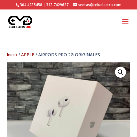
304 4235458 | 313 7429627
ventas@celuelectro.com
Inicio
/
APPLE
/ AIRPODS PRO 2G ORIGINALES