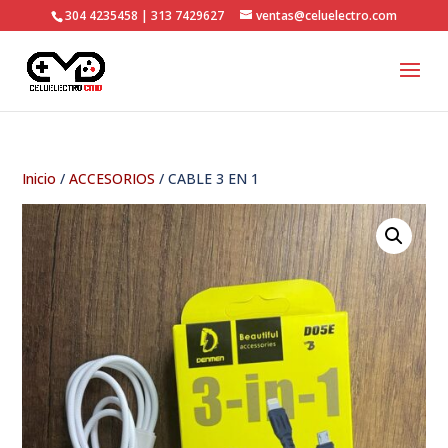
304 4235458 | 313 7429627
ventas@celuelectro.com
Inicio
/
ACCESORIOS
/ CABLE 3 EN 1