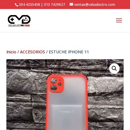
304 4235458 | 313 7429627
ventas@celuelectro.com
Inicio
/
ACCESORIOS
/ ESTUCHE IPHONE 11