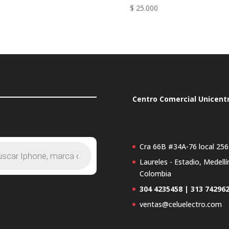
$
25.000
Centro Comercial Unicent
Cra 66B #34A-76 local 256
Laureles - Estadio, Medellí
s
Colombia
304 4235458 | 313 74296
ventas@celuelectro.com