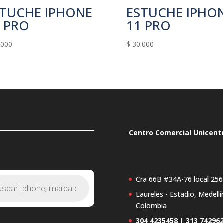
STUCHE IPHONE
ESTUCHE IPHO
 PRO
11 PRO
.000
$
30.000
Centro Comercial Unicent
Cra 66B #34A-76 local 256
Laureles - Estadio, Medellí
s
Colombia
304 4235458 | 313 74296