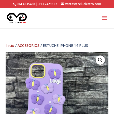
304 4235458 | 313 7429627
ventas@celuelectro.com
Inicio
/
ACCESORIOS
/ ESTUCHE IPHONE 14 PLUS