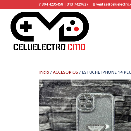
304 4235458 | 313 7429627
ventas@celuelectro
Inicio
/
ACCESORIOS
/ ESTUCHE IPHONE 14 PL