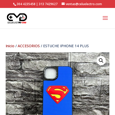
304 4235458 | 313 7429627
ventas@celuelectro.com
Inicio
/
ACCESORIOS
/ ESTUCHE IPHONE 14 PLUS