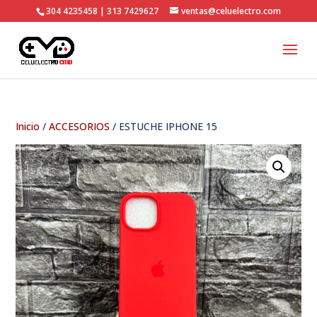
304 4235458 | 313 7429627
ventas@celuelectro.com
Inicio
/
ACCESORIOS
/ ESTUCHE IPHONE 15