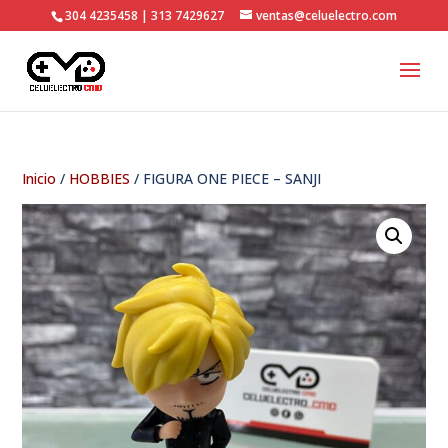
304 4235458 | 313 7429627
ventas@celuelectro.com
Inicio
/
HOBBIES
/ FIGURA ONE PIECE – SANJI