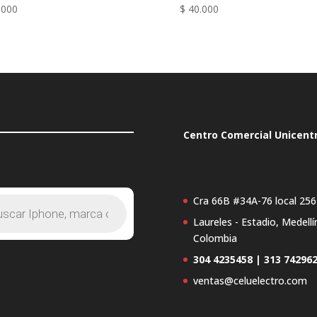
.000
$
40.000
Centro Comercial Unicent
Cra 66B #34A-76 local 256
Laureles - Estadio, Medellí
s
Colombia
304 4235458 | 313 74296
ventas@celuelectro.com