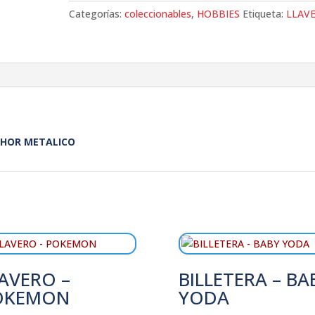
Categorías:
coleccionables
,
HOBBIES
Etiqueta:
LLAV
THOR METALICO
AVERO –
BILLETERA – BA
OKEMON
YODA