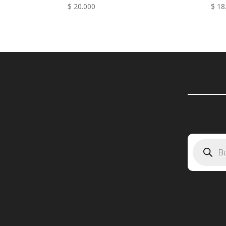
$
20.000
$
18
Búsqueda
de
producto