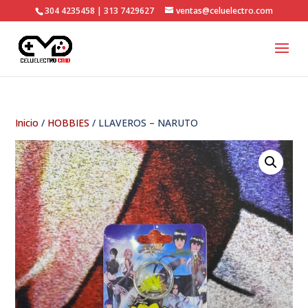
304 4235458 | 313 7429627
ventas@celuelectro.com
Inicio
/
HOBBIES
/ LLAVEROS – NARUTO