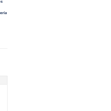
es
ería