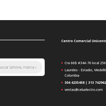
Centro Comercial Unicent
Cra 66B #34A-76 local 256
Laureles - Estadio, Medellí
s
Colombia
304 4235458 | 313 74296
ventas@celuelectro.com