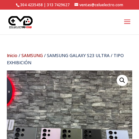
304 4235458 | 313 7429627
ventas@celuelectro.com
Inicio
/
SAMSUNG
/ SAMSUNG GALAXY S23 ULTRA / TIPO
EXHIBICIÓN