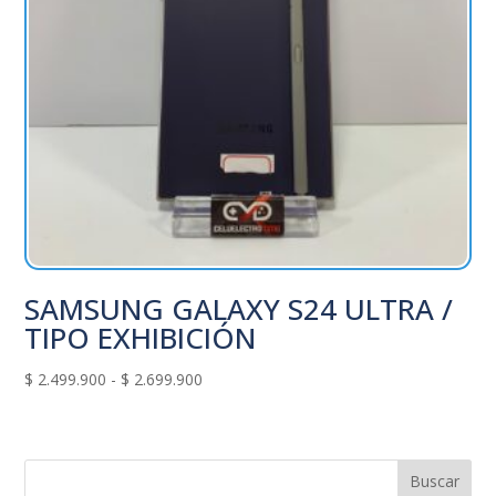
SAMSUNG GALAXY S24 ULTRA /
TIPO EXHIBICIÓN
Rango
$
2.499.900
-
$
2.699.900
de
precios:
desde
$ 2.499.900
Buscar