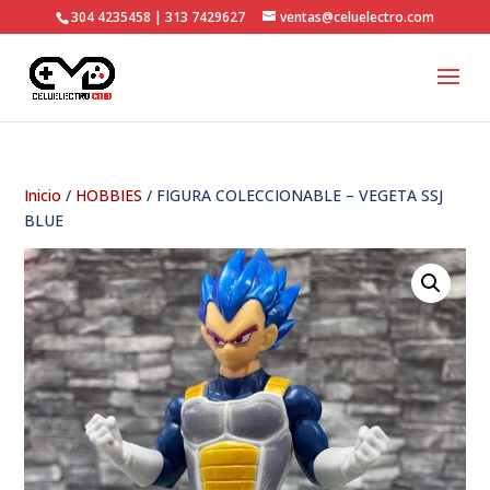
304 4235458 | 313 7429627
ventas@celuelectro.com
Inicio
/
HOBBIES
/ FIGURA COLECCIONABLE – VEGETA SSJ
BLUE